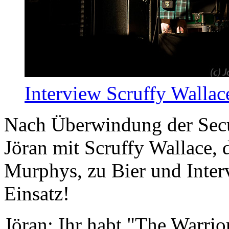
Interview
Scruffy Wallac
Nach Überwindung der Securi
Jöran mit Scruffy Wallace,
Murphys, zu Bier und Inter
Einsatz!
Jöran:
Ihr habt "The Warrior