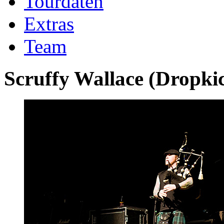
Tourdaten
Extras
Team
Scruffy Wallace
(
Dropki