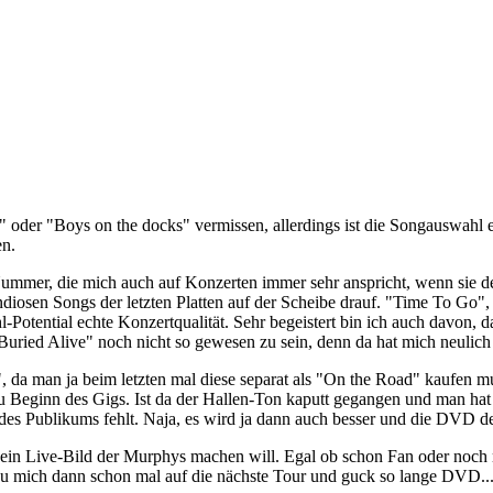
er "Boys on the docks" vermissen, allerdings ist die Songauswahl ein
en.
e Nummer, die mich auch auf Konzerten immer sehr anspricht, wenn sie 
osen Songs der letzten Platten auf der Scheibe drauf. "Time To Go", 
Potential echte Konzertqualität. Sehr begeistert bin ich auch davon, 
Buried Alive" noch nicht so gewesen zu sein, denn da hat mich neulic
a man ja beim letzten mal diese separat als "On the Road" kaufen mus
zu Beginn des Gigs. Ist da der Hallen-Ton kaputt gegangen und man ha
es Publikums fehlt. Naja, es wird ja dann auch besser und die DVD dem
 ein Live-Bild der Murphys machen will. Egal ob schon Fan oder noc
freu mich dann schon mal auf die nächste Tour und guck so lange DVD..