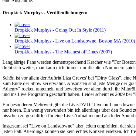
eine Ausnahme.
Dropkick Murphys - Veröffentlichungen:
Dropkick Murphys
- Going Out In Style (2011)
Dropkick Murphys
- Live on Landsdowne, Boston MA (2010)
Dropkick Murphys
- The Meanest of Times (2007)
Langjährige Fans werden dementsprechend Kracher wie "For Boston" od
dreht sich weiter, man kann nicht immer nur die alten Nummern spiel
Schön ist vor allem der Auftritt Liza Graves' bei "Dirty Glass", ein
zum Ende der Show sei erwähnt. Ansonsten sind jede Menge der grandi
Athenry" rocken ungemein und beweisen vor allem durch ihr Mitgröhl-
und ins Live-Programm geschafft haben. Leider scheint es 2009 bei "
Ein besonderen Mehrwert gibt die Live-DVD "Live on Landsdowne", d
nur hören. Ein wenig verwundert bin ich allerdings über den Sound 
bisschen zu geschliffen für eine Live-Aufnahme und auch der Sound d
Insgesamt sei "Live on Landsdowne" also jedem empfohlen, der sich
jeden Fall. Allerdings können sie kein echtes Konzert ersetzen. Ich 