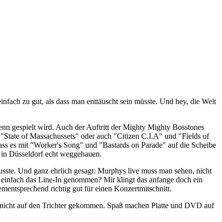
fach zu gut, als dass man enttäuscht sein müsste. Und hey, die Welt
denn gespielt wird. Auch der Auftritt der Mighty Mighty Bosstones
"State of Massachussets" oder auch "Citizen C.I.A" und "Fields of
dass es mit "Worker's Song" und "Bastards on Parade" auf die Scheibe
h in Düsseldorf echt weggehauen.
ste. Und ganz ehrlich gesagt: Murphys live muss man sehen, nicht
t einfach das Line-In genommen? Mir klingt das anfange doch ein
entsprechend richtig gut für einen Konzertmitschnitt.
h nicht auf den Trichter gekommen. Spaß machen Platte und DVD auf
.