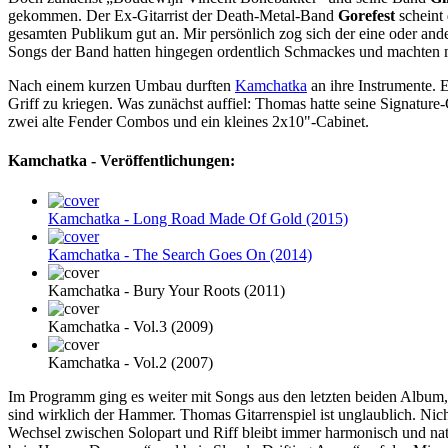
gekommen. Der Ex-Gitarrist der Death-Metal-Band
Gorefest
scheint
gesamten Publikum gut an. Mir persönlich zog sich der eine oder and
Songs der Band hatten hingegen ordentlich Schmackes und machten 
Nach einem kurzen Umbau durften
Kamchatka
an ihre Instrumente. 
Griff zu kriegen. Was zunächst auffiel: Thomas hatte seine Signatur
zwei alte Fender Combos und ein kleines 2x10"-Cabinet.
Kamchatka - Veröffentlichungen:
Kamchatka
- Long Road Made Of Gold (2015)
Kamchatka
- The Search Goes On (2014)
Kamchatka
- Bury Your Roots (2011)
Kamchatka
- Vol.3 (2009)
Kamchatka
- Vol.2 (2007)
Im Programm ging es weiter mit Songs aus den letzten beiden Albu
sind wirklich der Hammer. Thomas Gitarrenspiel ist unglaublich. Nic
Wechsel zwischen Solopart und Riff bleibt immer harmonisch und natü