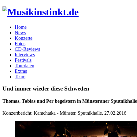
Home
News
Konzerte
Fotos
CD-Reviews
Interviews
Festivals
Tourdaten
Extras
Team
Und immer wieder diese Schweden
Thomas, Tobias und Per begeistern in Münsteraner Sputnikhalle
Konzertbericht:
Kamchatka
-
Münster
,
Sputnikhalle
,
27.02.2016