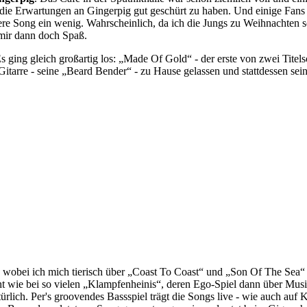
 die Erwartungen an Gingerpig gut geschürt zu haben. Und einige Fans
ere Song ein wenig. Wahrscheinlich, da ich die Jungs zu Weihnachten 
mir dann doch Spaß.
Es ging gleich großartig los: „Made Of Gold“ - der erste von zwei Tite
e-Gitarre - seine „Beard Bender“ - zu Hause gelassen und stattdessen 
m, wobei ich mich tierisch über „Coast To Coast“ und „Son Of The S
ht wie bei so vielen „Klampfenheinis“, deren Ego-Spiel dann über Musi
rlich. Per's groovendes Bassspiel trägt die Songs live - wie auch au