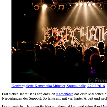
Konzertgalerie
Kamchatka
Münster, Sputnikhalle, 27.02.2016
Fast sieben Jahre ist es her, dass ich
Kamchatka
das erste Mal sehen d
Niederlanden der Support. So langsam, mit viel harter Arbeit und nach
Doch zunächst „Boudewijn Vincent Bonebakker“ und seine Band
Gi