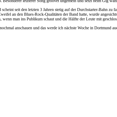
. Besonderer letzterer Song groovet ungemein und setzt beim Gig wa
 scheint seit den letzten 3 Jahren stetig auf der Durchstarter-Bahn z
eifel an den Blues-Rock-Qualitäten der Band hatte, wurde angesichts 
in, wenn man ins Publikum schaut und die Hälfte der Leute mit gesch
rt nochmal anschauen und das werde ich nächste Woche in Dortmund au