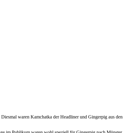
le. Diesmal waren Kamchatka der Headliner und Gingerpig aus den
nige im Publikum waren wohl speziell für Gingerpig nach Münster