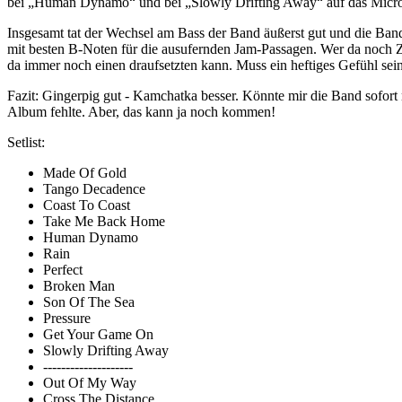
bei „Human Dynamo“ und bei „Slowly Drifting Away“ auf das Micro
Insgesamt tat der Wechsel am Bass der Band äußerst gut und die Band
mit besten B-Noten für die ausufernden Jam-Passagen. Wer da noch Zw
da immer noch einen draufsetzten kann. Muss ein heftiges Gefühl se
Fazit: Gingerpig gut - Kamchatka besser. Könnte mir die Band sofo
Album fehlte. Aber, das kann ja noch kommen!
Setlist:
Made Of Gold
Tango Decadence
Coast To Coast
Take Me Back Home
Human Dynamo
Rain
Perfect
Broken Man
Son Of The Sea
Pressure
Get Your Game On
Slowly Drifting Away
--------------------
Out Of My Way
Cross The Distance