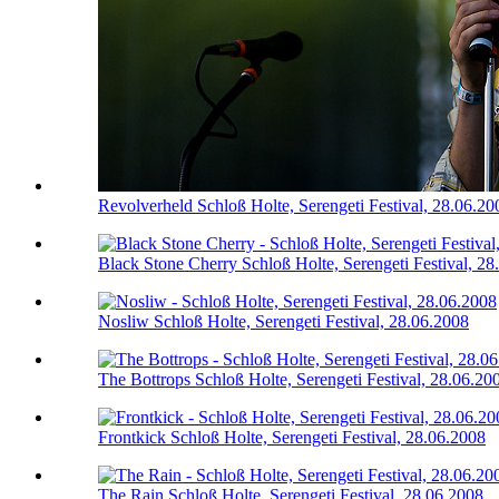
Revolverheld
Schloß Holte, Serengeti Festival, 28.06.20
Black Stone Cherry
Schloß Holte, Serengeti Festival, 2
Nosliw
Schloß Holte, Serengeti Festival, 28.06.2008
The Bottrops
Schloß Holte, Serengeti Festival, 28.06.20
Frontkick
Schloß Holte, Serengeti Festival, 28.06.2008
The Rain
Schloß Holte, Serengeti Festival, 28.06.2008